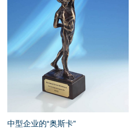
中型企业的“奥斯卡”