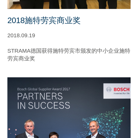
2018施特劳宾商业奖
2018.09.19
STRAMA德国获得施特劳宾市颁发的中小企业施特
劳宾商业奖