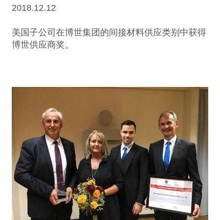
2018.12.12
美国子公司在博世集团的间接材料供应类别中获得
博世供应商奖。