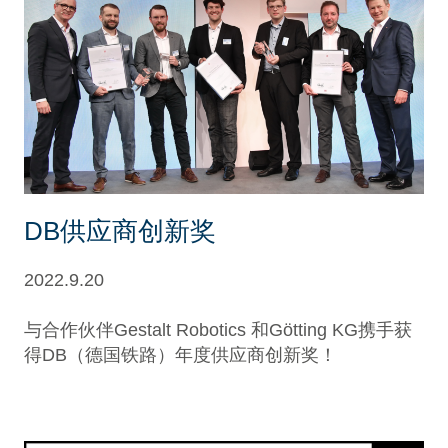
DB供应商创新奖
2022.9.20
与合作伙伴Gestalt Robotics 和Götting KG携手获
得DB（德国铁路）年度供应商创新奖！