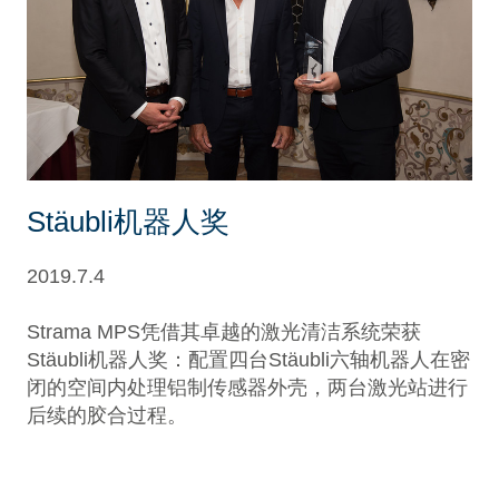
Stäubli机器人奖
2019.7.4
Strama MPS凭借其卓越的激光清洁系统荣获
Stäubli机器人奖：配置四台Stäubli六轴机器人在密
闭的空间内处理铝制传感器外壳，两台激光站进行
后续的胶合过程。