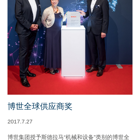
博世全球供应商奖
2017.7.27
博世集团授予斯德拉马“机械和设备”类别的博世全