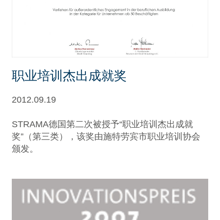
职业培训杰出成就奖
2012.09.19
STRAMA德国第二次被授予“职业培训杰出成就
奖”（第三类），该奖由施特劳宾市职业培训协会
颁发。