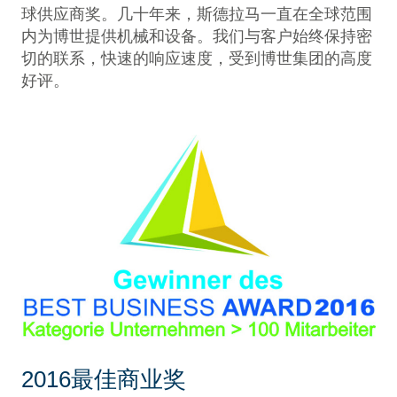
球供应商奖。几十年来，斯德拉马一直在全球范围
内为博世提供机械和设备。我们与客户始终保持密
切的联系，快速的响应速度，受到博世集团的高度
好评。
2016最佳商业奖