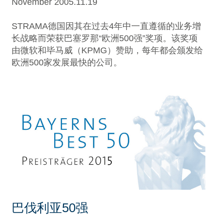
November 2005.11.19
STRAMA德国因其在过去4年中一直遵循的业务增
长战略而荣获巴塞罗那“欧洲500强”奖项。该奖项
由微软和毕马威（KPMG）赞助，每年都会颁发给
欧洲500家发展最快的公司。
巴伐利亚50强