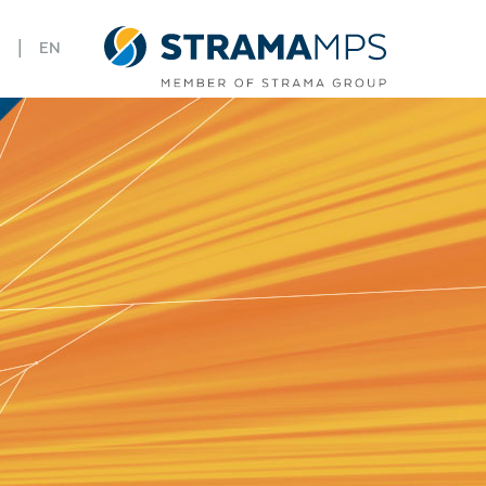
|
E
EN