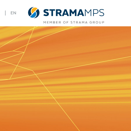
|
E
EN