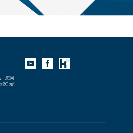
讯，您同
er2Go的